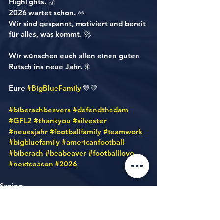
Highlights. 🎢
2026 wartet schon. 👀
Wir sind gespannt, motiviert und bereit 
für alles, was kommt. 🚀
Wir wünschen euch allen einen guten 
Rutsch ins neue Jahr. 🎇
Eure 
#BigBlueFamily
 💙💛
#biberachbeavers
#defendthedam
#GFL2
#thankyou
#silvester
#neuesjahr
#footballfamily
#teamwork
#bigbluefamily
#americanfootball
#biberach
#beabeaver
#footballlove
#nextseason
#2026
Seniors