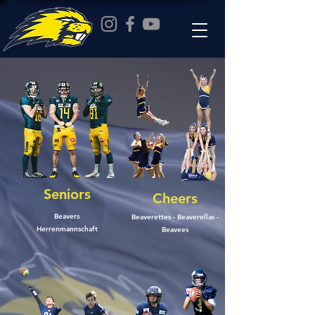
Seniors
Cheers
Beavers
Beaverettes - Beaverellas -
Herrenmannschaft
Beavees