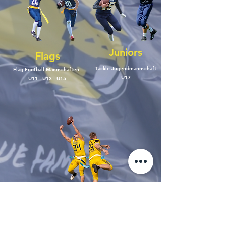
Juniors
Flags
Tackle-Jugendmannschaft
Flag Football Mannschaften
U17
U11 - U13 - U15
Flag Seniors
Beavers
Flag Football