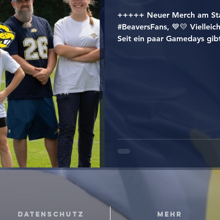
+++++ Neuer Merch am St
#BeaversFans, 💙💛 Vielleich
Seit ein paar Gamedays gib
uns im Stadion! 🔥 Und das 
eure Lieblingsstücke auch 
Online-Shop bestellen. 🚀 We
Schreibt es uns in die Komm
#BigBlueFamily 💙💛 📷: G
#biberachbeavers #Defen
Datenschutz
Mehr