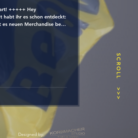
art! +++++ Hey
t habt ihr es schon entdeckt:
t es neuen Merchandise bei
Beste: Schon bald könnt ihr
ganz bequem in unserem
lches Teil ist euer Favorit?
entare! 👇 Eure
SCROLL
eorg Korbmacher
dTheDam #GFL2
>>>
Designed by: