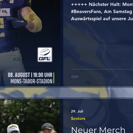
+++++ Nächster Halt: Mo
#BeaversFans, Am Samstag 
Auswärtsspiel auf unsere Ju
den Montabaur Fighting Fa
den nächsten Schritt machen
Uhr im Mons-Tabor-Stadion.
zuhause – wir zählen auf eu
Farben und drückt unserem
Schreibt eure Tipps für das
Eure #BigBlueFamily 💙💛
29. Juli
Seniors
Neuer Merch