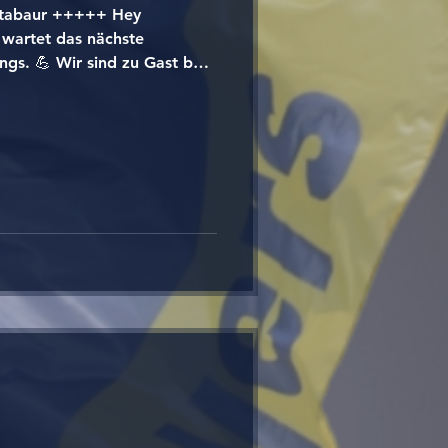
ntabaur +++++ Hey
wartet das nächste
ngs. 💪 Wir sind zu Gast bei
rmers und wollen gemeinsam
. 🔥 Kickoff ist um 16:00
 🏈 Egal ob vor Ort oder von
ren Support! Zeigt eure
 Team die Daumen. 💙💛
 Spiel in die Kommentare! 👇