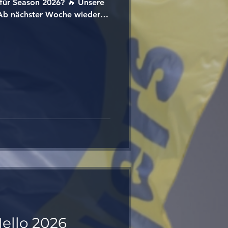
für Season 2026? 🔥 Unsere
 Ab nächster Woche wieder
zeiten. 🏈 Denn Offseason
 Offseason heißt Vollgas. 🚀
biberachbeavers
ors #americanfootball
kmode #teamwork
ld #beaverpride #season2026
gry #hype
ello 2026