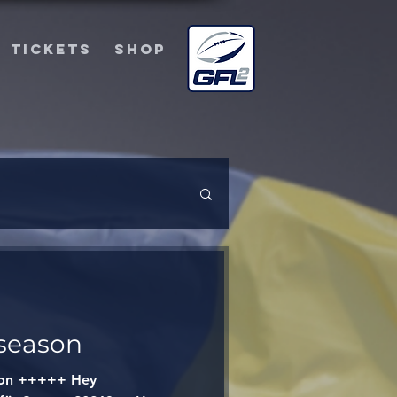
TICKETS
SHOP
fseason
ason +++++ Hey