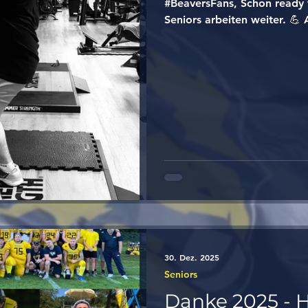
#BeaversFans, Schon ready 
Seniors arbeiten weiter. 
zu den gewohnten Trainings
ist noch lange nicht vorbei.
Eure #BigBlueFamily 💙💛 #
#defendthedam #GFL2 #seni
#offseason #vollgas #wor
#footballfamily #blueandgo
#grind #nextlevel #stayhun
30. Dez. 2025
Seniors
Danke 2025 - H