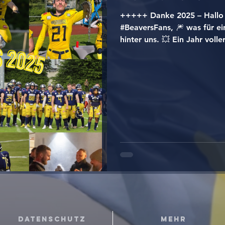
+++++ Danke 2025 – Hall
#BeaversFans, 🎆 was für ei
hinter uns. 💥 Ein Jahr voll
großer Momente und echtem
größter Dank geht an unser
Spieler, der auf dem Feld a
Coaches, die Woche für Woc
herausgeholt haben. 🧠 Dank
Ehrenamtlichen, Sponsoren 
Hintergrund. 🙌 Ohne euch
Datenschutz
Mehr