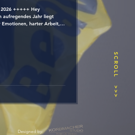
o 2026 +++++ Hey
n aufregendes Jahr liegt
er Emotionen, harter Arbeit,
 Teamgeist. 🏈 Unser
 Team. 💪 An jeden einzelnen
lles gegeben hat. 💙💛 An die
he alles aus der Mannschaft
SCROLL
e an alle Helfer,
und Unterstützer im
 wä
>>>
Designed by: