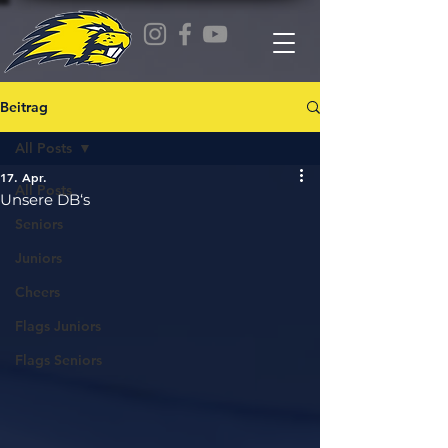
Beitrag
All Posts
17. Apr.
All Posts
Unsere DB‘s
Seniors
Juniors
Cheers
Flags Juniors
Flags Seniors