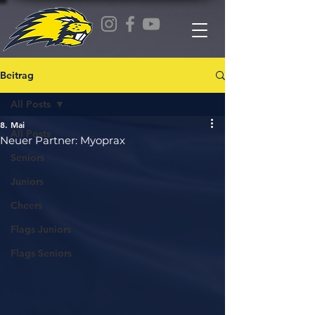
Beitrag
All Posts
8. Mai
All Posts
Neuer Partner: Myoprax
Seniors
Juniors
Cheers
Flags Juniors
Flags Seniors