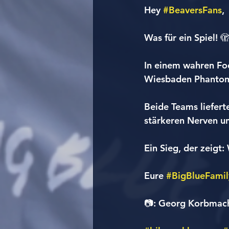
Hey 
#BeaversFans
,
Was für ein Spiel! 
In einem wahren Fo
Wiesbaden Phantoms
Beide Teams liefert
stärkeren Nerven un
Ein Sieg, der zeigt:
Eure 
#BigBlueFamil
📷: Georg Korbmac