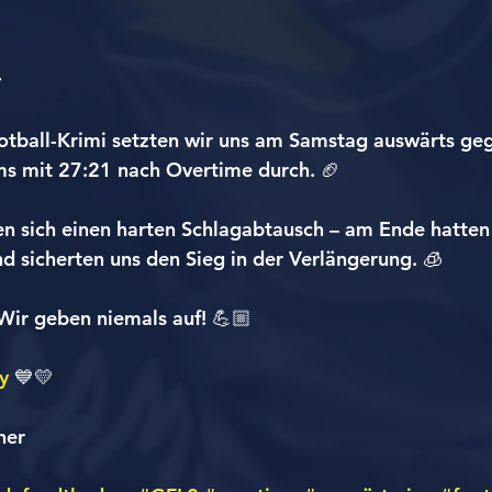

otball-Krimi setzten wir uns am Samstag auswärts geg
 mit 27:21 nach Overtime durch. 🏈
en sich einen harten Schlagabtausch – am Ende hatten 
d sicherten uns den Sieg in der Verlängerung. 🧊
 Wir geben niemals auf! 💪🏼
y
 💙💛
her 