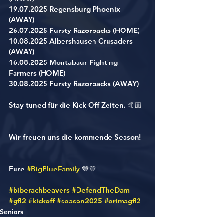
19.07.2025 Regensburg Phoenix 
(AWAY)
26.07.2025 Fursty Razorbacks (HOME)
10.08.2025 Albershausen Crusaders 
(AWAY)
16.08.2025 Montabaur Fighting 
Farmers (HOME)
30.08.2025 Fursty Razorbacks (AWAY)
Stay tuned für die Kick Off Zeiten. 🤙🏼
Wir freuen uns die kommende Season! 
Eure 
#BigBlueFamily
 💙💛
#biberachbeavers
#DefendTheDam
#gfl2
#kickoff
#season2025
#erimagfl2
Seniors