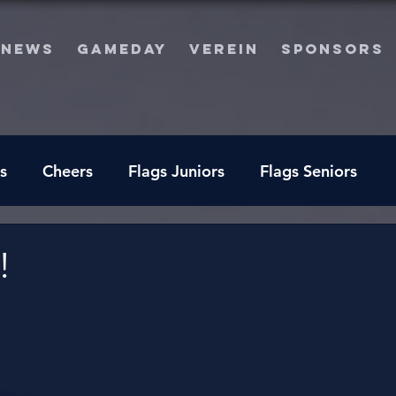
NEWS
GAMEDAY
VEREIN
SPONSORS
s
Cheers
Flags Juniors
Flags Seniors
!