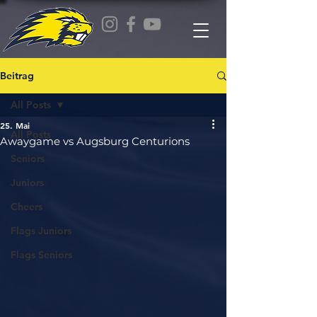
Beitrag
All Posts
25. Mai
All Posts
Awaygame vs Augsburg Centurions
Seniors
Juniors
Cheers
Flags Juniors
Flags Seniors