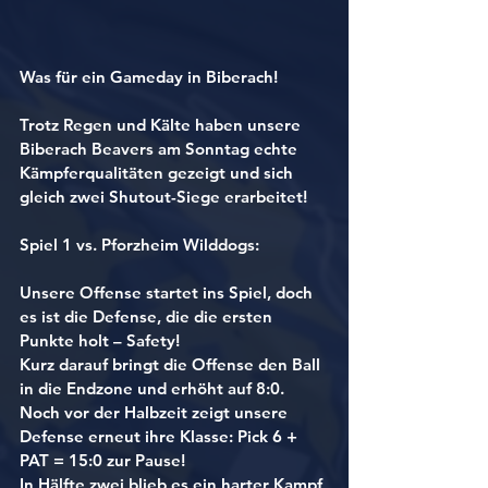
Was für ein Gameday in Biberach!
Trotz Regen und Kälte haben unsere 
Biberach Beavers
 am Sonntag echte 
Kämpferqualitäten gezeigt und sich 
gleich 
zwei Shutout-Siege
 erarbeitet!
Spiel 1 vs. Pforzheim Wilddogs:
Unsere Offense startet ins Spiel, doch 
es ist die Defense, die die ersten 
Punkte holt – 
Safety!
Kurz darauf bringt die Offense den Ball 
in die Endzone und erhöht auf 
8:0
. 
Noch vor der Halbzeit zeigt unsere 
Defense erneut ihre Klasse: 
Pick 6 + 
PAT = 15:0 zur Pause!
In Hälfte zwei blieb es ein harter Kampf 