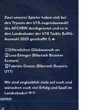
Zwei unserer Spieler haben sich bei 
den 
Tryouts der U18-Jugendauswahl 
des AFCVBW 
durchgesetzt und es in 
den 
Landeskader der U18 Tackle BaWü-
Auswahl 2025
 geschafft! 💪🔥
👏🏼
Herzlichen Glückwunsch an:
🏆
Luca Eninger
 (Biberach Beavers 
Seniors)
🏆
Fabrizio Grasse
 (Biberach Beavers 
U17)
Wir sind unglaublich 
stolz
 auf euch und 
wünschen euch viel Erfolg und Spaß im 
Landeskader! 💙💛
Juniors