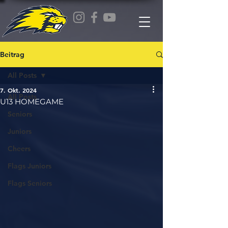
Beitrag
All Posts
7. Okt. 2024
All Posts
U13 HOMEGAME
Seniors
Juniors
Cheers
Flags Juniors
Flags Seniors