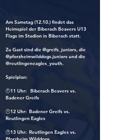
Am Samstag (12.10.) findet das 
Heimspiel der Biberach Beavers U13 
Flags im Stadion in Biberach statt.
Zu Gast sind die @greifs_juniors, die 
@pforzheimwilddogs.juniors und die 
@reutlingeneagles_youth.
Spielplan:
🕚11 Uhr:   Biberach Beavers vs. 
Badener Greifs
🕛12 Uhr:  Badener Greifs vs. 
Reutlingen Eagles
🕐13 Uhr:  Reutlingen Eagles vs. 
Pforzheim Wilddogs