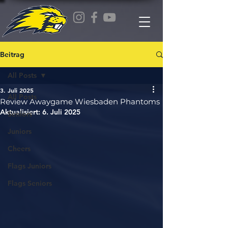
Beitrag
All Posts
3. Juli 2025
All Posts
Review Awaygame Wiesbaden Phantoms
Aktualisiert:
6. Juli 2025
Seniors
Juniors
Cheers
Flags Juniors
Flags Seniors