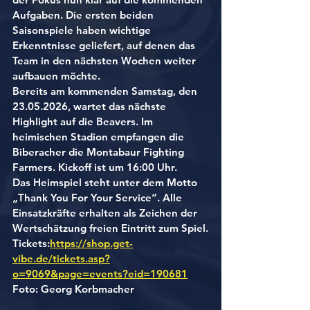
Aufgaben. Die ersten beiden 
Saisonspiele haben wichtige 
Erkenntnisse geliefert, auf denen das 
Team in den nächsten Wochen weiter 
aufbauen möchte.
Bereits am kommenden Samstag, den 
23.05.2026, wartet das nächste 
Highlight auf die Beavers. Im 
heimischen Stadion empfangen die 
Biberacher die Montabaur Fighting 
Farmers. Kickoff ist um 16:00 Uhr.
Das Heimspiel steht unter dem Motto 
„Thank You For Your Service“. Alle 
Einsatzkräfte erhalten als Zeichen der 
Wertschätzung freien Eintritt zum Spiel.
Tickets:
https://shop.get-
vibe.de/tickets.asp?
o=9069&page=events?eid=190681
Foto: Georg Korbmacher