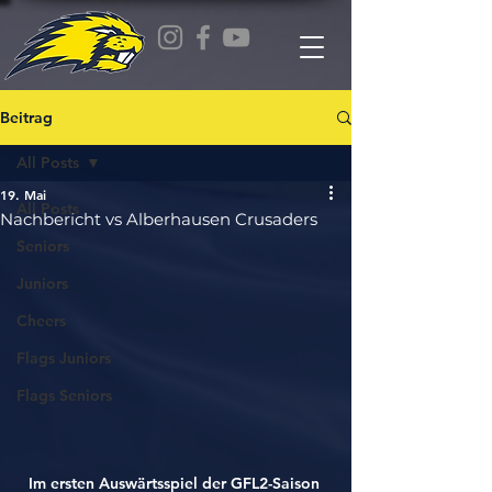
Beitrag
All Posts
19. Mai
All Posts
Nachbericht vs Alberhausen Crusaders
Seniors
Juniors
Cheers
Flags Juniors
Flags Seniors
Im ersten Auswärtsspiel der GFL2-Saison 