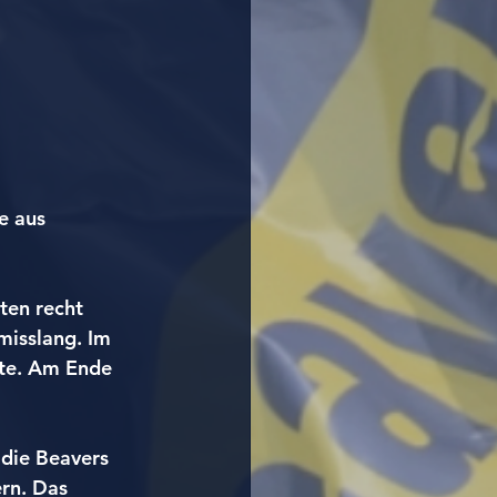
e aus 
ten recht 
misslang. Im 
ite. Am Ende 
die Beavers 
rn. Das 