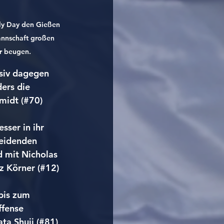
ly Day den Gießen 
nnschaft großen 
r beugen.
siv dagegen 
ers die 
midt (#70) 
ser in ihr 
heidenden 
d mit Nicholas 
z Körner (#12) 
bis zum 
ffense 
ta Shuji (#81) 