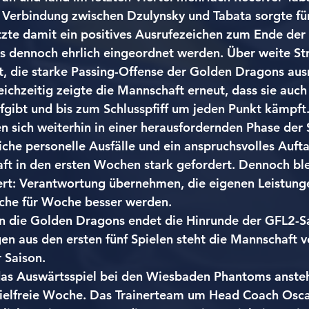
 Verbindung zwischen Dzulynsky und Tabata sorgte fü
te damit ein positives Ausrufezeichen zum Ende der 
s dennoch ehrlich eingeordnet werden. Über weite St
t, die starke Passing-Offense der Golden Dragons aus
eichzeitig zeigte die Mannschaft erneut, dass sie auch
ufgibt und bis zum Schlusspfiff um jeden Punkt kämpft
n sich weiterhin in einer herausfordernden Phase der S
iche personelle Ausfälle und ein anspruchsvolles Auf
t in den ersten Wochen stark gefordert. Dennoch ble
rt: Verantwortung übernehmen, die eigenen Leistungen
che für Woche besser werden.
n die Golden Dragons endet die Hinrunde der GFL2-S
en aus den ersten fünf Spielen steht die Mannschaft vo
 Saison.
das Auswärtsspiel bei den Wiesbaden Phantoms ansteh
pielfreie Woche. Das Trainerteam um Head Coach Osc