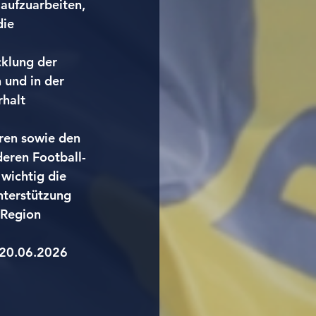
 aufzuarbeiten, 
ie 
cklung der 
 und in der 
halt 
ren sowie den 
eren Football-
wichtig die 
nterstützung 
 Region 
 20.06.2026 