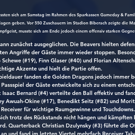
ussten sich am Samstag im Rahmen des Sparkassen Gameday & Fami
agen geben. Vor 550 Zuschauern im Stadion Biberach zeigte die Ma
mpfgeist, musste sich am Ende jedoch einem offensiv starken Gegne
nn zunächst ausgeglichen. Die Beavers hielten defen
ten Angriffe der Gäste immer wieder stoppen. Besond
Schewe (#19), Finn Glaser (#40) und Florian Altensch
htige Akzente und hielt die Partie offen.
ieldauer fanden die Golden Dragons jedoch immer bes
s Passspiel der Gäste entwickelte sich zu einem entsc
Isaac Bernard (#4) verteilte den Ball effektiv und fan
y Awuah-Okine (#17), Benedikt Seitz (#82) und Morit
 Receiver für wichtige Raumgewinne und Touchdowns.
sich trotz des Rückstands nicht hängen und kämpften 
rd. Quarterback Christian Dzulynsky (#3) führte die O
 an und fand im letzten Viertel mehrfach Receiver Taba