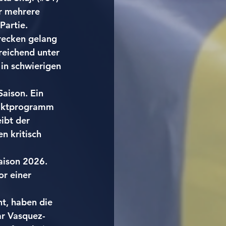
r mehrere 
Partie.
recken gelang 
reichend unter 
 in schwierigen 
.
aison. Ein 
taktprogramm 
ibt der 
 kritisch 
aison 2026. 
r einer 
t, haben die 
ar Vasquez-