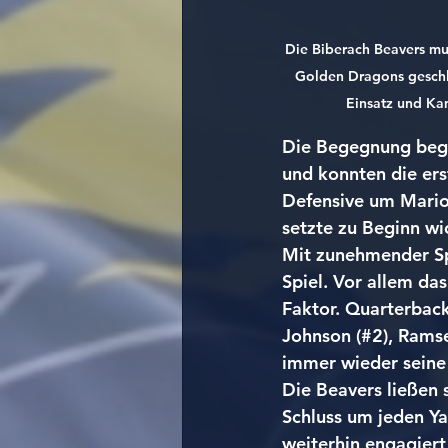
Die Biberach Beavers m
Golden Dragons geschl
Einsatz und Ka
Die Begegnung bega
und konnten die ers
Defensive um Mario 
setzte zu Beginn wic
Mit zunehmender Sp
Spiel. Vor allem da
Faktor. Quarterback 
Johnson (#2), Ramse
immer wieder seine
Die Beavers ließen 
Schluss um jeden Ya
weiterhin engagiert