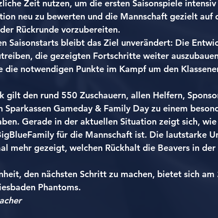
liche Zeit nutzen, um die ersten Saisonspiele intensiv
ation neu zu bewerten und die Mannschaft gezielt auf d
der Rückrunde vorzubereiten.
en Saisonstarts bleibt das Ziel unverändert: Die Entwi
reiben, die gezeigten Fortschritte weiter auszubauen
te die notwendigen Punkte im Kampf um den Klassener
 gilt den rund 550 Zuschauern, allen Helfern, Sponso
en Sparkassen Gameday & Family Day zu einem besond
en. Gerade in der aktuellen Situation zeigt sich, wie 
igBlueFamily für die Mannschaft ist. Die lautstarke U
al mehr gezeigt, welchen Rückhalt die Beavers in der
heit, den nächsten Schritt zu machen, bietet sich am
iesbaden Phantoms.
acher