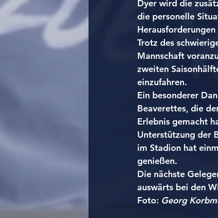
Dyer wird die zusätz
die personelle Situ
Herausforderungen 
Trotz des schwierig
Mannschaft voranzut
zweiten Saisonhälf
einzufahren.
Ein besonderer Dank
Beaverettes, die d
Erlebnis gemacht hab
Unterstützung der B
im Stadion hat einm
genießen.
Die nächste Gelegen
auswärts bei den W
Foto: 
Georg Korbm