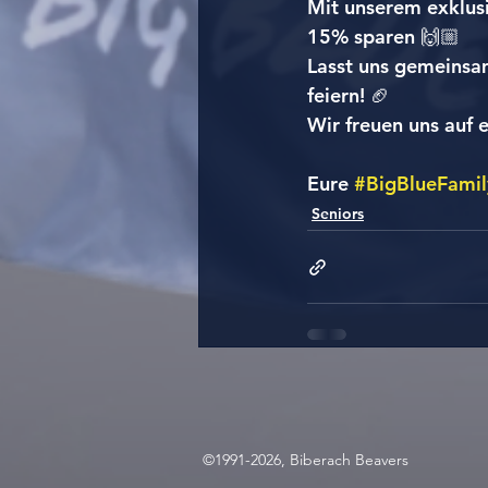
Mit unserem exklus
15% sparen 🙌🏼
Lasst uns gemeinsam
feiern! 🏈
Wir freuen uns auf e
Eure 
#BigBlueFamil
Seniors
©1991-2026, Biberach Beavers