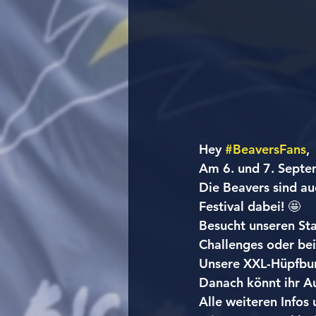
Hey 
#BeaversFans
,
Am 6. und 7. Septem
Die Beavers sind au
Festival dabei! 🤩
Besucht unseren Sta
Challenges oder be
Unsere XXL-Hüpfburg
Danach könnt ihr A
Alle weiteren Infos 