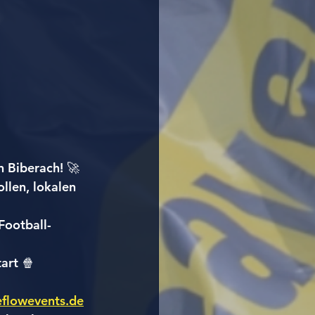
n Biberach! 🚀
llen, lokalen 
Football-
art 🍿
eeflowevents.de