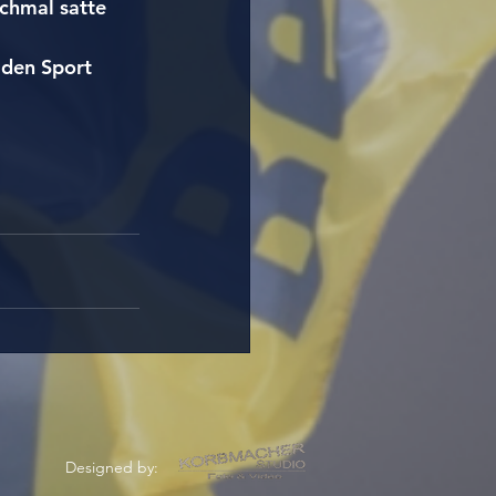
chmal satte 
 den Sport 
Designed by: