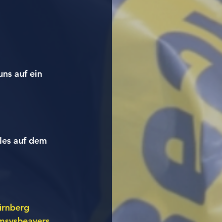
ns auf ein 
lles auf dem 
ürnberg
msvsbeavers