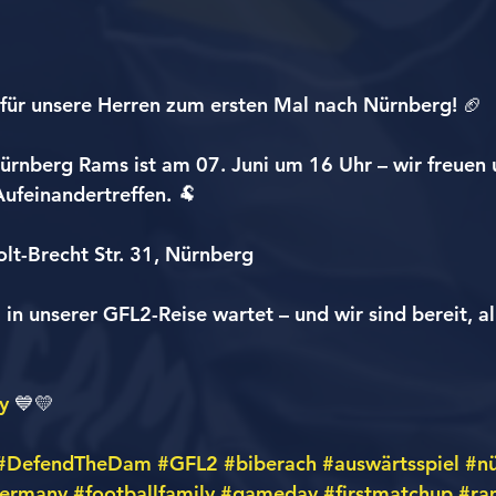
für unsere Herren zum ersten Mal nach Nürnberg! 🏈
ürnberg Rams ist am 07. Juni um 16 Uhr – wir freuen u
ufeinandertreffen. 🐏
olt-Brecht Str. 31, Nürnberg
 in unserer GFL2-Reise wartet – und wir sind bereit, a
y
 💙💛
#DefendTheDam
#GFL2
#biberach
#auswärtsspiel
#n
germany
#footballfamily
#gameday
#firstmatchup
#ra