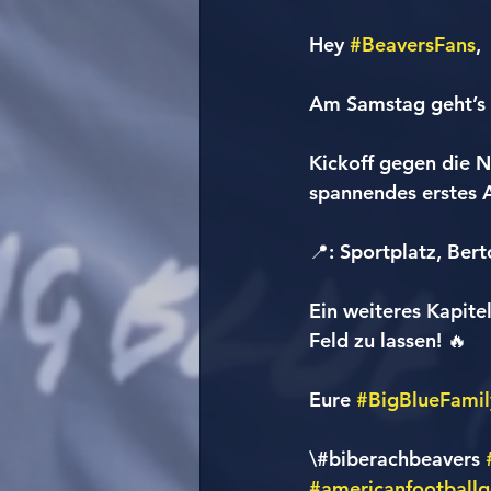
Hey 
#BeaversFans
,
Am Samstag geht’s 
Kickoff gegen die N
spannendes erstes A
📍: Sportplatz, Bert
Ein weiteres Kapitel
Feld zu lassen! 🔥
Eure 
#BigBlueFamil
\#biberachbeavers 
#americanfootball