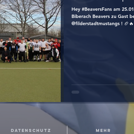
Hey #BeaversFans am 25.01.
Biberach Beavers zu Gast b
@filderstadtmustangs ! 🏈🔥 
Datenschutz
Mehr