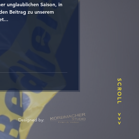
r unglaublichen Saison, in
den Beitrag zu unserem
t...
SCROLL
>>>
Designed by: