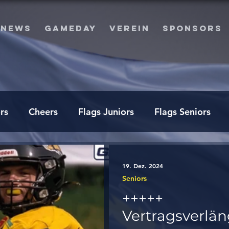
NEWS
GAMEDAY
VEREIN
SPONSORS
rs
Cheers
Flags Juniors
Flags Seniors
19. Dez. 2024
Seniors
+++++
Vertragsverlä