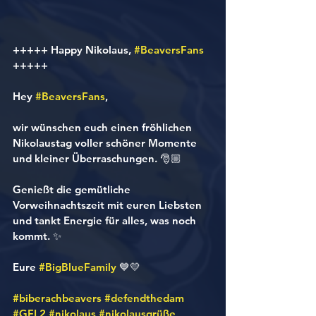
+++++ Happy Nikolaus, 
#BeaversFans
+++++
Hey 
#BeaversFans
,
wir wünschen euch einen fröhlichen 
Nikolaustag voller schöner Momente 
und kleiner Überraschungen. 🎅🏼
Genießt die gemütliche 
Vorweihnachtszeit mit euren Liebsten 
und tankt Energie für alles, was noch 
kommt. ✨
Eure 
#BigBlueFamily
 💙💛
#biberachbeavers
#defendthedam
#GFL2
#nikolaus
#nikolausgrüße