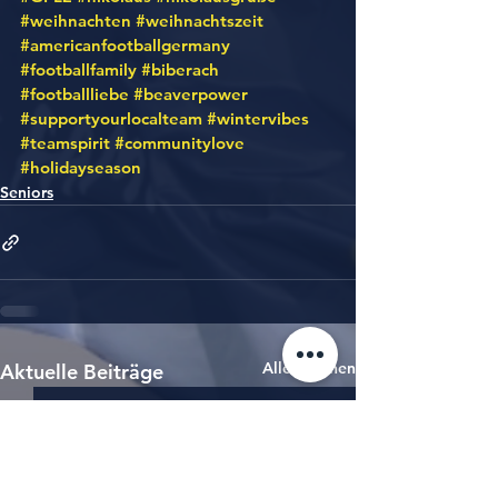
#weihnachten
#weihnachtszeit
#americanfootballgermany
#footballfamily
#biberach
#footballliebe
#beaverpower
#supportyourlocalteam
#wintervibes
#teamspirit
#communitylove
#holidayseason
Seniors
Alle ansehen
Aktuelle Beiträge