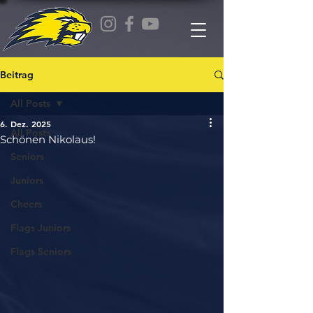
Beitrag
All Posts
6. Dez. 2025
All Posts
Schönen Nikolaus!
Seniors
Juniors
Cheers
Flags Juniors
Flags Seniors