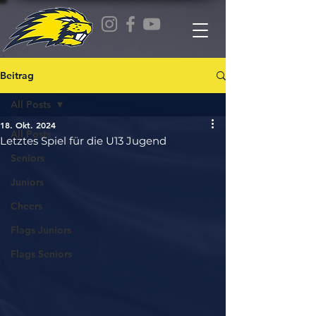
Beitrag
All Posts
18. Okt. 2024
All Posts
Letztes Spiel für die U13 Jugend
Seniors
Juniors
Cheers
Flags Juniors
Flags Seniors