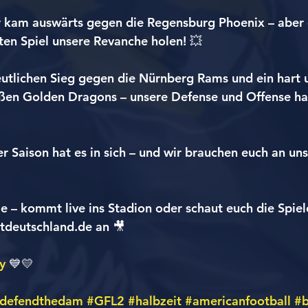
r kam auswärts gegen die Regensburg Phoenix – aber
ten Spiel unsere Revanche holen! 💥
eutlichen Sieg gegen die Nürnberg Rams und ein hart
ßen Golden Dragons – unsere Defense und Offense hab
r Saison hat es in sich – und wir brauchen euch an uns
ie – kommt live ins Stadion oder schaut euch die Spiel
tdeutschland.de an 🎥
y
 💙💛
defendthedam
#GFL2
#halbzeit
#americanfootball
#b