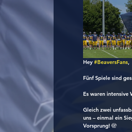
Hey 
#BeaversFans
,
Fünf Spiele sind ges
Es waren intensive 
Gleich zwei unfass
uns – einmal ein Si
Vorsprung! 🫣