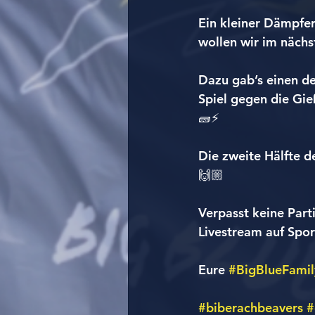
Ein kleiner Dämpfe
wollen wir im nächs
Dazu gab’s einen d
Spiel gegen die Gie
🧱⚡️
Die zweite Hälfte de
🙌🏼
Verpasst keine Part
Livestream auf Spor
Eure 
#BigBlueFamil
#biberachbeavers
#