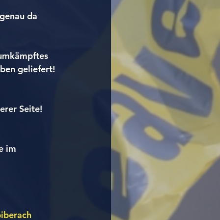
 genau da 
 umkämpftes 
en geliefert! 
erer Seite! 
e im 
iberach